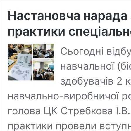
Настановча нарада з
практики спеціальн
Сьогодні відб
навчальної (бі
здобувачів 2 
навчально-виробничої ро
голова ЦК Стребкова І.В
практики провели вступ