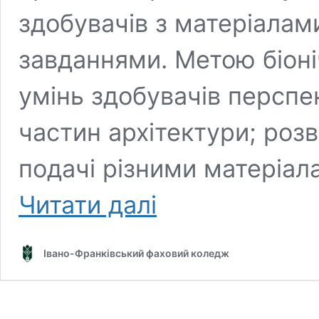
здобувачів з матеріалам
завданнями. Метою біоні
умінь здобувачів перспе
частин архітектури; розв
подачі різними матеріал
Настановча
Читати далі
нарада
з
Навчальної
Івано-Франківський фаховий коледж
(Біонічної)
практики
спеціальності
“Дизайн”