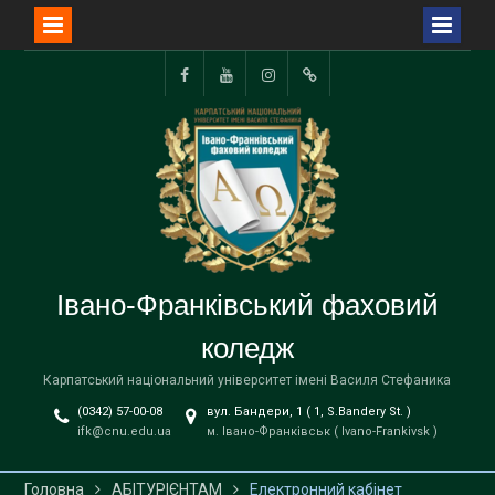
Перейти
до
Facebook
YouTube
Instagram
TikTok
вмісту
Івано-Франківський фаховий
коледж
Карпатський національний університет імені Василя Стефаника
(0342) 57-00-08
вул. Бандери, 1 ( 1, S.Bandery St. )
ifk@cnu.edu.ua
м. Івано-Франківськ ( Ivano-Frankivsk )
Головна
АБІТУРІЄНТАМ
Електронний кабінет