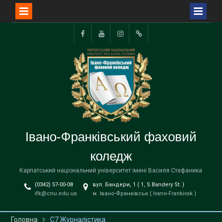
Перейти
до
Facebook
YouTube
Instagram
TikTok
вмісту
Івано-Франківський фаховий
коледж
Карпатський національний університет імені Василя Стефаника
(0342) 57-00-08
вул. Бандери, 1 ( 1, S.Bandery St. )
ifk@cnu.edu.ua
м. Івано-Франківськ ( Ivano-Frankivsk )
Головна
С7 Журналістика