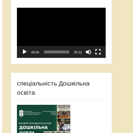
Відеопрогравач
00:00
05:52
спеціальність Дошкільна
освіта