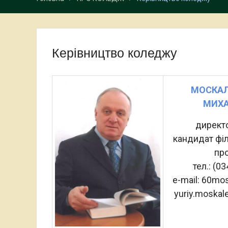
Керівництво коледжу
МОСКАЛ
МИХ
директ
кандидат фі
пр
тел.: (0
e-mail: 60mo
yuriy.moska