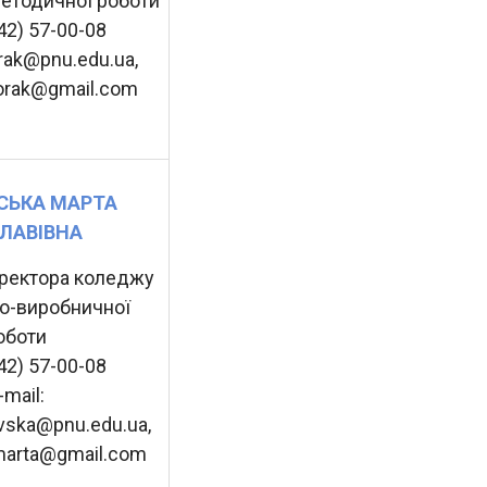
методичної роботи
342) 57-00-08
orak@pnu.edu.ua,
korak@gmail.com
СЬКА МАРТА
ЛАВІВНА
ректора коледжу
но-виробничної
оботи
342) 57-00-08
-mail:
vska@pnu.edu.ua,
marta@gmail.com