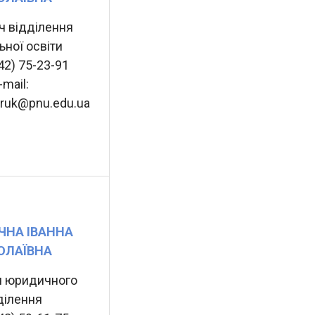
ч відділення
ьної освіти
342) 75-23-91
-mail:
oruk@pnu.edu.ua
ЧНА ІВАННА
ОЛАЇВНА
ч юридичного
ділення