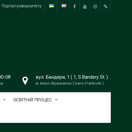
Портал університету
Facebook
YouTube
Instagram
TikTok
00-08
вул. Бандери, 1 ( 1, S.Bandery St. )
ua
м. Івано-Франківськ ( Ivano-Frankivsk )
ОСВІТНІЙ ПРОЦЕС