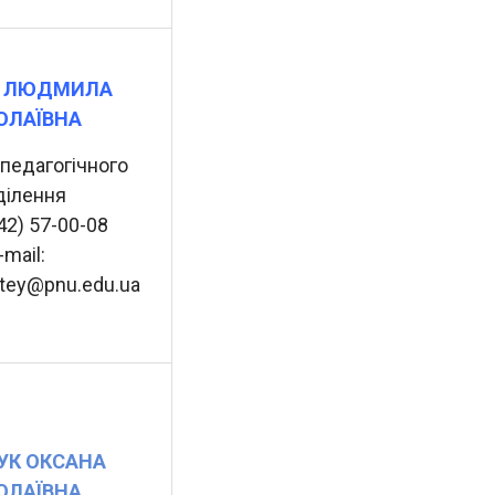
Й ЛЮДМИЛА
ОЛАЇВНА
 педагогічного
ділення
342) 57-00-08
-mail:
ktey@pnu.edu.ua
УК ОКСАНА
ОЛАЇВНА