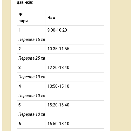
дзвінків:
№
Час
пари
1
9:00-10:20
Перерва 15 хв
2
10:35-11:55
Перерва 25 хв
3
12:20-13:40
Перерва 10 хв
4
13:50-15:10
Перерва 10 хв
5
15:20-16:40
Перерва 10 хв
6
16:50-18:10