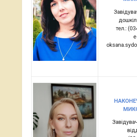
Завідува
дошкіл
тел.: (0
e
oksana.syd
НАКОНЕ
МИК
Завідува
від