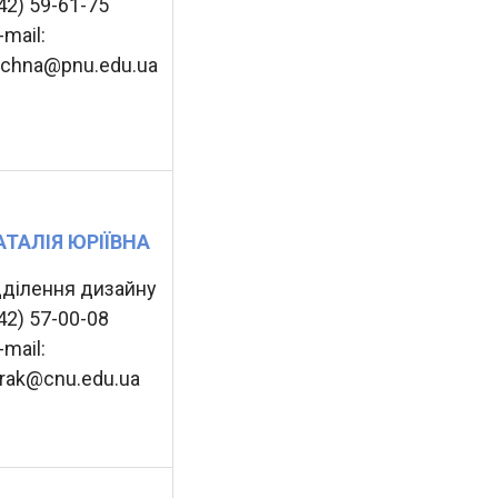
342) 59-61-75
-mail:
echna@pnu.edu.ua
ТАЛІЯ ЮРІЇВНА
дділення дизайну
342) 57-00-08
-mail:
korak@cnu.edu.ua