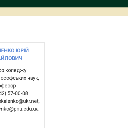
ЕНКО ЮРІЙ
АЙЛОВИЧ
ор коледжу
лософських наук,
офесор
342) 57-00-08
skalenko@ukr.net,
lenko@pnu.edu.ua