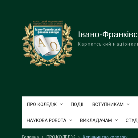
Перейти
до
вмісту
Івано-Франків
Карпатський націонал
ПРО КОЛЕДЖ
ПОДІЇ
ВСТУПНИКАМ
НАУКОВА РОБОТА
ВИКЛАДАЧАМ
СТУД
Головна
ПРО КОЛЕДЖ
Керівництво коледжу