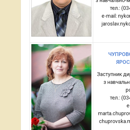
з навчально-
тел.: (0
e-mail: nyk
jaroslav.ny
ЧУПРОВ
ЯРОС
Заступник ди
з навчаль
р
тел.: (0
e
marta.chupro
chuprovska.