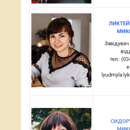
ЛИКТЕ
МИК
Завідувач
від
тел.: (0
e
lyudmyla.ly
СИДОР
МИК