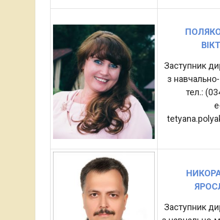
ПОЛЯКО
ВІК
Заступник ди
з навчально
тел.: (0
e
tetyana.poly
НИКОРА
ЯРОС
Заступник ди