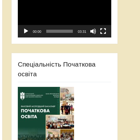
00:00
03:31
Спеціальність Початкова
освіта