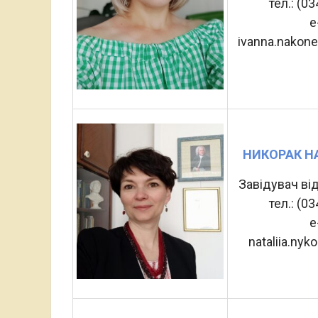
тел.: (0
e
ivanna.nakon
НИКОРАК НА
Завідувач ві
тел.: (0
e
nataliia.ny