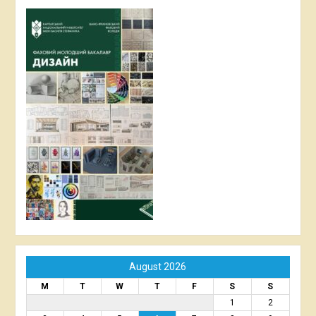
August 2026
M
T
W
T
F
S
S
1
2