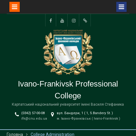
Перейти
до
Facebook
YouTube
Instagram
TikTok
вмісту
Ivano-Frankivsk Professional
College
Карпатський національний університет імені Василя Стефаника
(0342) 57-00-08
вул. Бандери, 1 ( 1, S.Bandery St. )
ifk@cnu.edu.ua
м. Івано-Франківськ ( Ivano-Frankivsk )
Головна
College Administration