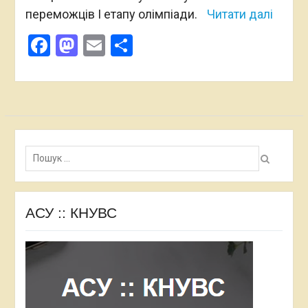
переможців І етапу олімпіади.
Читати далі
Facebook
Mastodon
Email
Поділитися
Пошук:
АСУ :: КНУВС