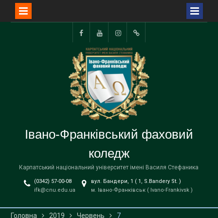
Перейти
до
Facebook
YouTube
Instagram
TikTok
вмісту
Івано-Франківський фаховий
коледж
Карпатський національний університет імені Василя Стефаника
(0342) 57-00-08
вул. Бандери, 1 ( 1, S.Bandery St. )
ifk@cnu.edu.ua
м. Івано-Франківськ ( Ivano-Frankivsk )
Головна
2019
Червень
7