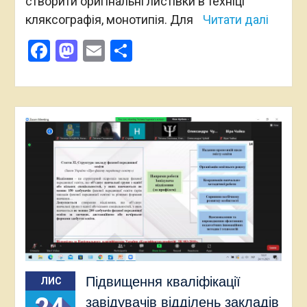
створити оригінальні листівки в техніці
кляксографія, монотипія. Для
Читати далі
Facebook
Mastodon
Email
Поділитися
Підвищення кваліфікації
ЛИС
завідувачів відділень закладів