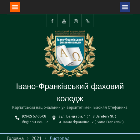
Перейти
до
Facebook
YouTube
Instagram
TikTok
вмісту
Івано-Франківський фаховий
коледж
Карпатський національний університет імені Василя Стефаника
(0342) 57-00-08
вул. Бандери, 1 ( 1, S.Bandery St. )
ifk@cnu.edu.ua
м. Івано-Франківськ ( Ivano-Frankivsk )
Головна
2021
Листопад