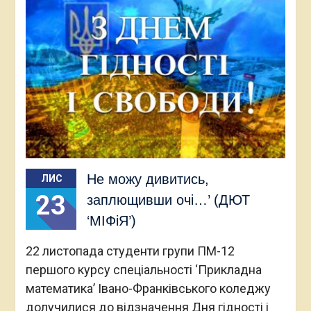
Не можу дивитись,
ЛИС
23
заплющивши очі…’ (ДЮТ
‘МІФіЯ’)
22 листопада студенти групи ПМ-12
першого курсу спеціальності ‘Прикладна
математика’ Івано-Франківського коледжу
долучилися до відзначення Дня гідності і