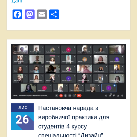
далі
Facebook
Mastodon
Email
Поділитися
Настановча нарада з
ЛИС
26
виробничої практики для
студентів 4 курсу
спеціальності “Дизайн”