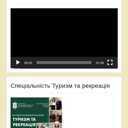
Відеопрогравач
00:00
01:49
Спеціальність Туризм та рекреація