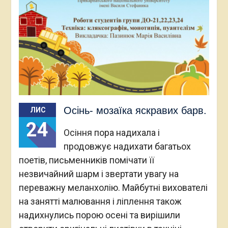
Осінь- мозаїка яскравих барв.
ЛИС
24
Осіння пора надихала і
продовжує надихати багатьох
поетів, письменників помічати її
незвичайний шарм і звертати увагу на
переважну меланхолію. Майбутні вихователі
на занятті малювання і ліплення також
надихнулись порою осені та вирішили