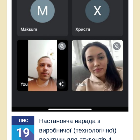
Настановча нарада з
ЛИС
19
виробничої (технологічної)
практики для студентів 4