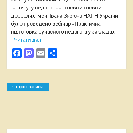
Інституту педагогічної освіти і освіти
дорослих імені Івана Зязюна НАПН України
було проведено вебінар «Практична
підготовка сучасного педагога у закладах
Читати далі
Facebook
Mastodon
Email
Поділитися
Навігація
Старіші записи
за
записами