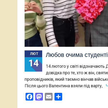
Любов очима студенті
ЛЮТ
14
14 лютого у світі відзначають 
довідка про те, хто ж він, свя
проповідників, який таємно вінчав війсь
Після цього Валентина взяли під варту,
Ч
Facebook
Mastodon
Email
Поділитися