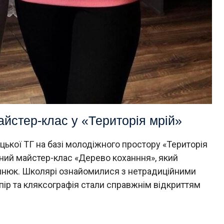
йстер-клас у «Територія мрій»
яцької ТГ на базі молодіжного простору «Територія
йний майстер-клас «Дерево коханння», який
нюк. Школярі ознайомилися з нетрадиційними
апір та кляксографія стали справжнім відкриттям