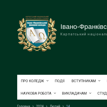
Перейти
до
вмісту
Івано-Франків
Карпатський націонал
ПРО КОЛЕДЖ
ПОДІЇ
ВСТУПНИКАМ
НАУКОВА РОБОТА
ВИКЛАДАЧАМ
СТУД
Головна
2024
Лютий
14