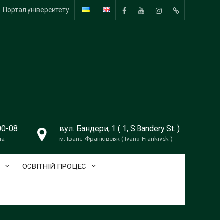
Портал університету
Facebook
YouTube
Instagram
TikTok
00-08
вул. Бандери, 1 ( 1, S.Bandery St. )
ua
м. Івано-Франківськ ( Ivano-Frankivsk )
ОСВІТНІЙ ПРОЦЕС