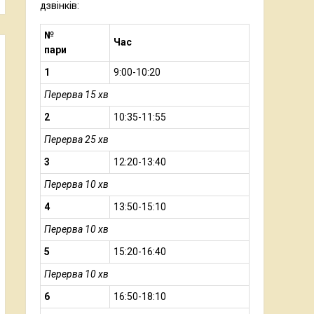
дзвінків:
№
Час
пари
1
9:00-10:20
Перерва 15 хв
2
10:35-11:55
Перерва 25 хв
3
12:20-13:40
Перерва 10 хв
4
13:50-15:10
Перерва 10 хв
5
15:20-16:40
Перерва 10 хв
6
16:50-18:10