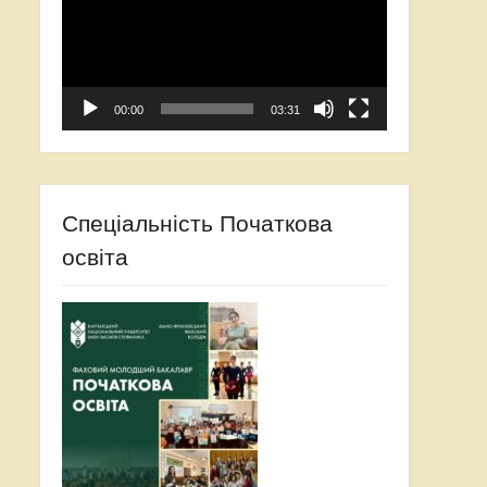
00:00
03:31
Спеціальність Початкова
освіта