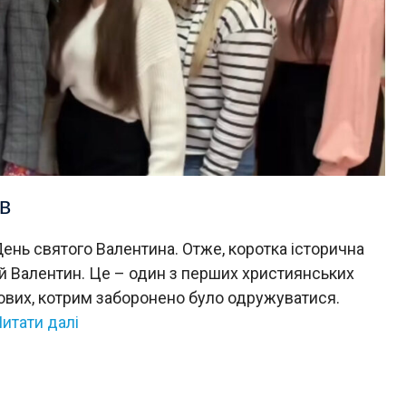
в
День святого Валентина. Отже, коротка історична
тий Валентин. Це – один з перших християнських
кових, котрим заборонено було одружуватися.
итати далі