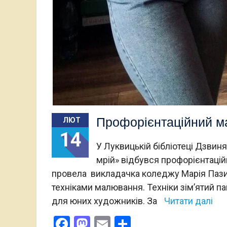
Профорієнтаційний ма
ЛЮТ
14
У Луквицькій бібліотеці Дзвин
мрій» відбувся профорієнтаці
провела викладачка коледжу Марія Пази
техніками малювання. Техніки зімʼятий п
для юних художників. За
Читати далі
Facebook
Mastodon
Email
Поділитися