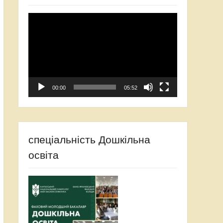
Відеопрогравач
00:00
05:52
спеціальність Дошкільна
освіта