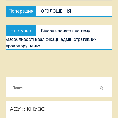
Навігація
Попередня
Попередня
ОГОЛОШЕННЯ
записів
публікація:
Наступна
Наступна
Бінарне заняття на тему
публікація:
«Особливості кваліфікації адміністративних
правопорушень»
Пошук:
АСУ :: КНУВС