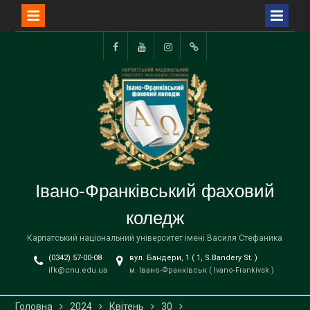
Перейти
до
Facebook
YouTube
Instagram
TikTok
вмісту
Івано-Франківський фаховий
коледж
Карпатський національний університет імені Василя Стефаника
(0342) 57-00-08
вул. Бандери, 1 ( 1, S.Bandery St. )
ifk@cnu.edu.ua
м. Івано-Франківськ ( Ivano-Frankivsk )
Головна
2024
Квітень
30