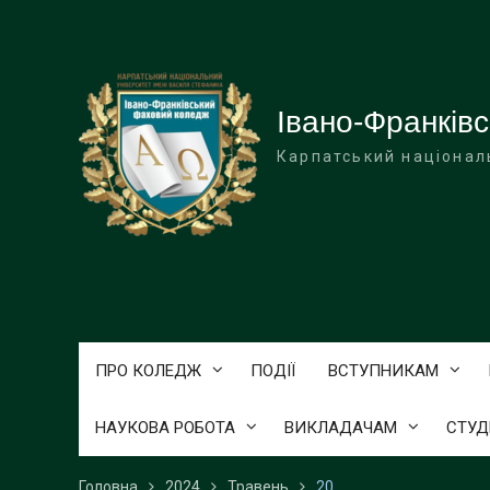
Перейти
до
вмісту
Івано-Франків
Карпатський націонал
ПРО КОЛЕДЖ
ПОДІЇ
ВСТУПНИКАМ
НАУКОВА РОБОТА
ВИКЛАДАЧАМ
СТУД
Головна
2024
Травень
20