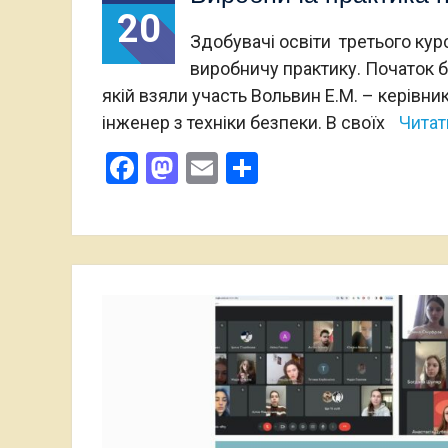
20
Здобувачі освіти третього кур
виробничу практику. Початок б
якій взяли участь Вольвин Е.М. – керівни
інженер з техніки безпеки. В своїх
Читат
Facebook
Mastodon
Email
Поділитися