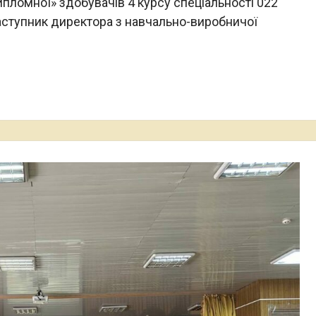
пломної» здобувачів 4 курсу спеціальності 022
аступник директора з навчально-виробничої