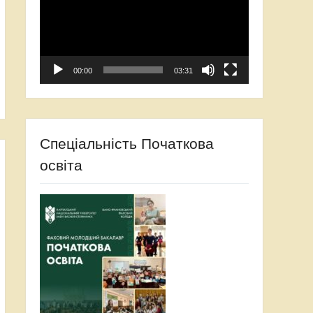
00:00
03:31
Спеціальність Початкова
освіта