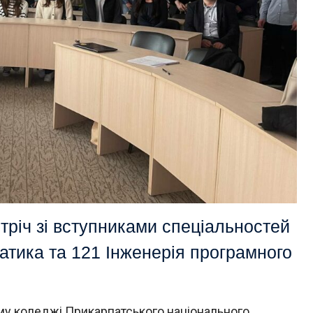
тріч зі вступниками спеціальностей
тика та 121 Інженерія програмного
му коледжі Прикарпатського національного