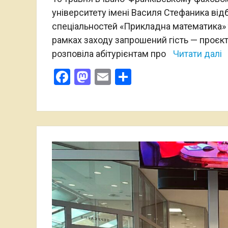
університету імені Василя Стефаника від
спеціальностей «Прикладна математика» 
рамках заходу запрошений гість — проєк
розповіла абітурієнтам про
Читати далі
Facebook
Mastodon
Email
Поділитися