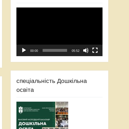
Відеопрогравач
00:00
05:52
спеціальність Дошкільна
освіта