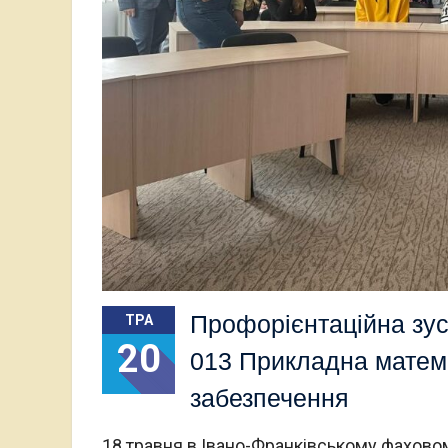
Профорієнтаційна зус
ТРА
20
013 Прикладна матема
забезпечення
18 травня в Івано-Франківському фахово