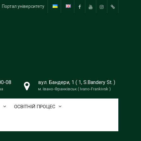
Портал університету
Facebook
YouTube
Instagram
TikTok
00-08
вул. Бандери, 1 ( 1, S.Bandery St. )
ua
м. Івано-Франківськ ( Ivano-Frankivsk )
ОСВІТНІЙ ПРОЦЕС