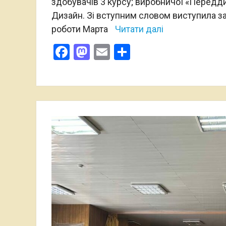
здобувачів 3 курсу; виробничої «Передди
Дизайн. Зі вступним словом виступила з
роботи Марта
Читати далі
Facebook
Mastodon
Email
Поділитися