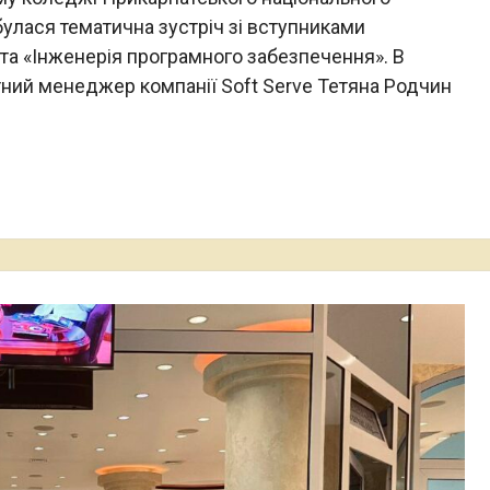
булася тематична зустріч зі вступниками
та «Інженерія програмного забезпечення». В
тний менеджер компанії Soft Serve Тетяна Родчин