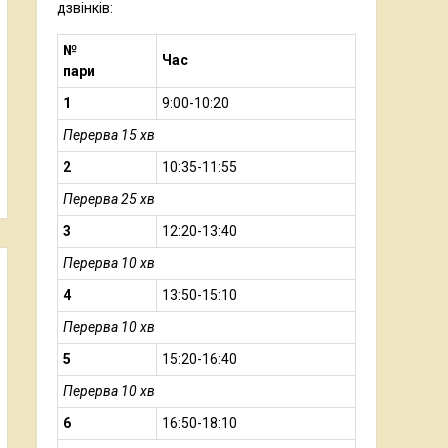
дзвінків:
№
Час
пари
1
9:00-10:20
Перерва 15 хв
2
10:35-11:55
Перерва 25 хв
3
12:20-13:40
Перерва 10 хв
4
13:50-15:10
Перерва 10 хв
5
15:20-16:40
Перерва 10 хв
6
16:50-18:10