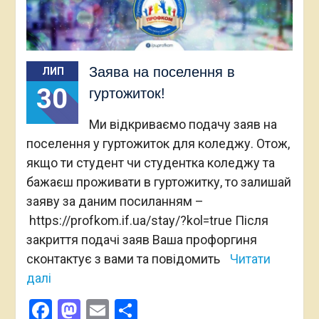
Заява на поселення в
ЛИП
30
гуртожиток!
Ми відкриваємо подачу заяв на
поселення у гуртожиток для коледжу. Отож,
якщо ти студент чи студентка коледжу та
бажаєш проживати в гуртожитку, то залишай
заяву за даним посиланням –
https://profkom.if.ua/stay/?kol=true Після
закриття подачі заяв Ваша профоргиня
сконтактує з вами та повідомить
Читати
далі
Facebook
Mastodon
Email
Поділитися