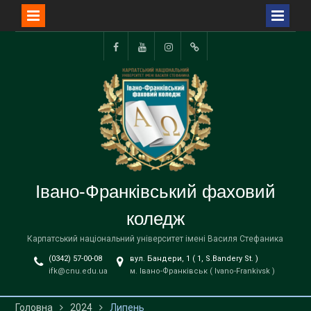
Перейти
до
Facebook
YouTube
Instagram
TikTok
вмісту
Івано-Франківський фаховий
коледж
Карпатський національний університет імені Василя Стефаника
(0342) 57-00-08
вул. Бандери, 1 ( 1, S.Bandery St. )
ifk@cnu.edu.ua
м. Івано-Франківськ ( Ivano-Frankivsk )
Головна
2024
Липень