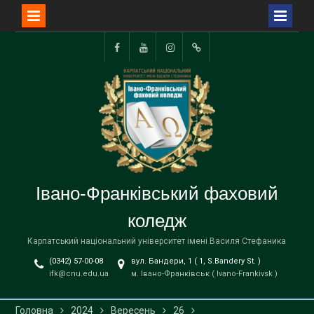
Перейти
до
Facebook
YouTube
Instagram
TikTok
вмісту
Івано-Франківський фаховий
коледж
Карпатський національний університет імені Василя Стефаника
(0342) 57-00-08
вул. Бандери, 1 ( 1, S.Bandery St. )
ifk@cnu.edu.ua
м. Івано-Франківськ ( Ivano-Frankivsk )
Головна
2024
Вересень
26