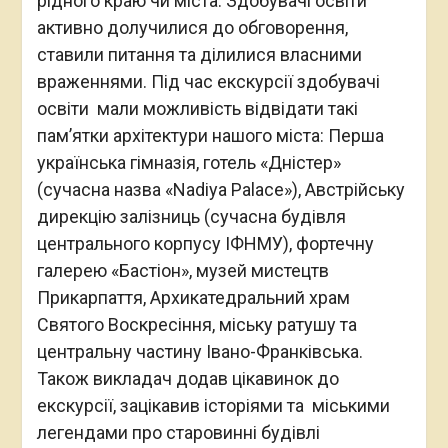
рідного краю чи міста. Здобувачі освіти
активно долучилися до обговорення,
ставили питання та ділилися власними
враженнями. Під час екскурсії здобувачі
освіти мали можливість відвідати такі
памʼятки архітектури нашого міста: Перша
українська гімназія, готель «Дністер»
(сучасна назва «Nadiya Palace»), Австрійську
дирекцію залізниць (сучасна будівля
центрального корпусу ІФНМУ), фортечну
галерею «Бастіон», музей мистецтв
Прикарпаття, Архикатедральний храм
Святого Воскресіння, міську ратушу та
центральну частину Івано-Франківська.
Також викладач додав цікавинок до
екскурсії, зацікавив історіями та міськими
легендами про старовинні будівлі