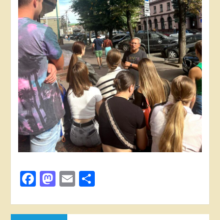
Facebook
Mastodon
Email
Поділитися
Навігація
Попередня