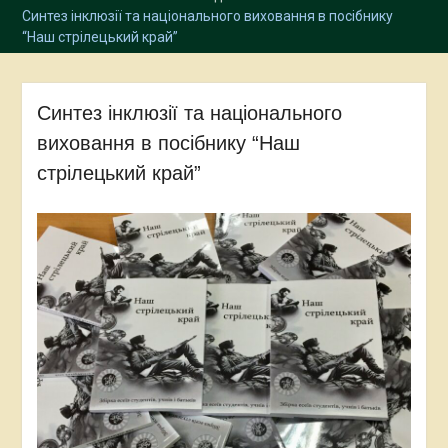
Синтез інклюзії та національного виховання в посібнику
“Наш стрілецький край”
Синтез інклюзії та національного
виховання в посібнику “Наш
стрілецький край”