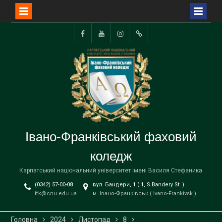
Перейти
до
Facebook
YouTube
Instagram
TikTok
вмісту
Івано-Франківський фаховий
коледж
Карпатський національний університет імені Василя Стефаника
(0342) 57-00-08
вул. Бандери, 1 ( 1, S.Bandery St. )
ifk@cnu.edu.ua
м. Івано-Франківськ ( Ivano-Frankivsk )
Головна
2024
Листопад
8