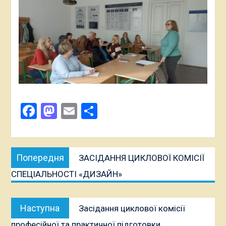
Facebook
Mastodon
Email
Поділитися
Навігація
Попередня
Попередня
ЗАСІДАННЯ ЦИКЛОВОЇ КОМІСІЇ
записів
публікація:
СПЕЦІАЛЬНОСТІ «ДИЗАЙН»
Наступна
Наступна
Засідання циклової комісії
публікація:
професійної та практичної підготовки