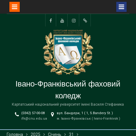
Перейти
до
Facebook
YouTube
Instagram
TikTok
вмісту
Івано-Франківський фаховий
коледж
Карпатський національний університет імені Василя Стефаника
(0342) 57-00-08
вул. Бандери, 1 ( 1, S.Bandery St. )
ifk@cnu.edu.ua
м. Івано-Франківськ ( Ivano-Frankivsk )
Головна
2025
Січень
31