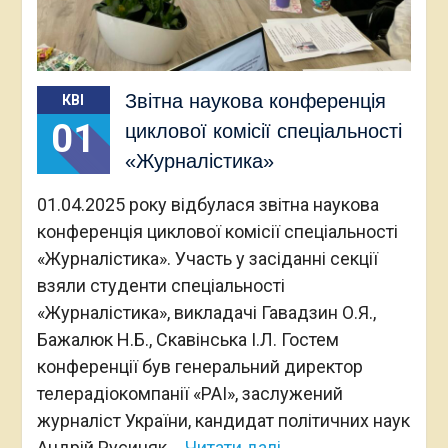
Звітна наукова конференція
КВІ
01
циклової комісії спеціальності
«Журналістика»
01.04.2025 року відбулася звітна наукова
конференція циклової комісії спеціальності
«Журналістика». Участь у засіданні секції
взяли студенти спеціальності
«Журналістика», викладачі Гавадзин О.Я.,
Бажалюк Н.Б., Скавінська І.Л. Гостем
конференції був генеральний директор
телерадіокомпанії «РАІ», заслужений
журналіст України, кандидат політичних наук
Андрій Русиняк.
Читати далі