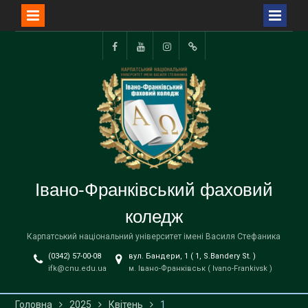
Перейти
до
Facebook
YouTube
Instagram
TikTok
вмісту
Івано-Франківський фаховий
коледж
Карпатський національний університет імені Василя Стефаника
(0342) 57-00-08
вул. Бандери, 1 ( 1, S.Bandery St. )
ifk@cnu.edu.ua
м. Івано-Франківськ ( Ivano-Frankivsk )
Головна
2025
Квітень
1