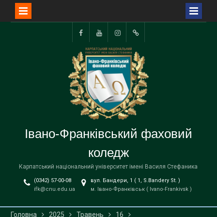
Перейти
до
Facebook
YouTube
Instagram
TikTok
вмісту
Івано-Франківський фаховий
коледж
Карпатський національний університет імені Василя Стефаника
(0342) 57-00-08
вул. Бандери, 1 ( 1, S.Bandery St. )
ifk@cnu.edu.ua
м. Івано-Франківськ ( Ivano-Frankivsk )
Головна
2025
Травень
16