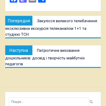
Навігація
Попередня
Попередня
Закулісся великого телебачення:
записів
публікація:
ексклюзивна екскурсія телеканалом 1+1 та
студією ТСН
Наступна
Наступна
Патріотичне виховання
публікація:
дошкільників: досвід і творчість майбутніх
педагогів
Пошук: