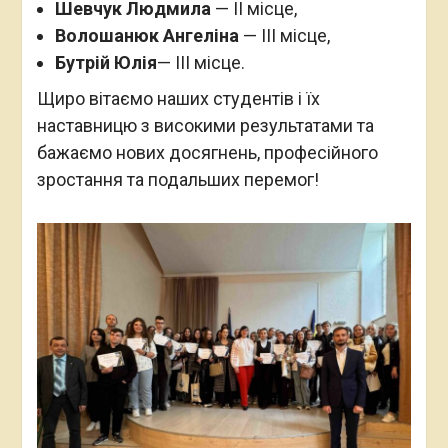
Шевчук Людмила
— II місце,
Волошанюк Ангеліна
— III місце,
Бутрій Юлія
— III місце.
Щиро вітаємо наших студентів і їх
наставницю з високими результатами та
бажаємо нових досягнень, професійного
зростання та подальших перемог!