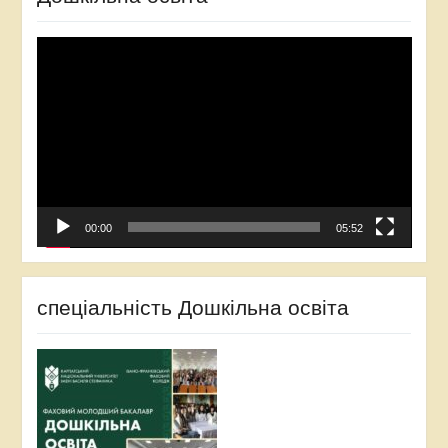
Відеопрогравач
00:00
05:52
спеціальність Дошкільна освіта