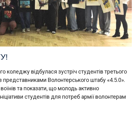
У!
ого коледжу відбулася зустріч студентів третього
із представниками Волонтерського штабу «4.5.0».
 воїнів та показати, що молодь активно
ніціативи студентів для потреб армії волонтерам