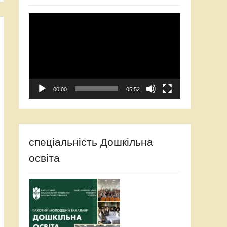
Відеопрогравач
00:00
05:52
спеціальність Дошкільна
освіта