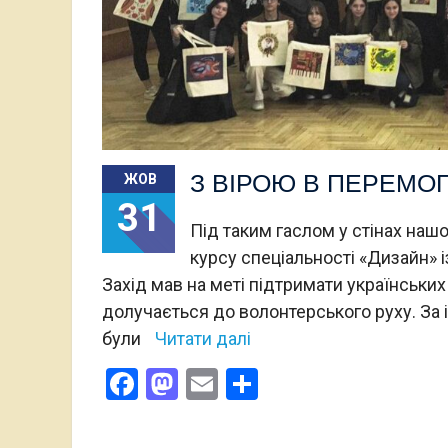
З ВІРОЮ В ПЕРЕМОГ
ЖОВ
31
Під таким гаслом у стінах наш
курсу спеціальності «Дизайн» 
Захід мав на меті підтримати українських
долучається до волонтерського руху. За і
були
Читати далі
Facebook
Mastodon
Email
Поділитися