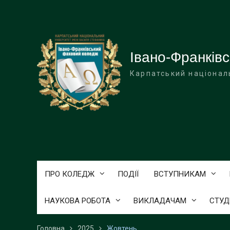
Перейти
до
вмісту
Івано-Франків
Карпатський націонал
ПРО КОЛЕДЖ
ПОДІЇ
ВСТУПНИКАМ
НАУКОВА РОБОТА
ВИКЛАДАЧАМ
СТУД
Головна
2025
Жовтень