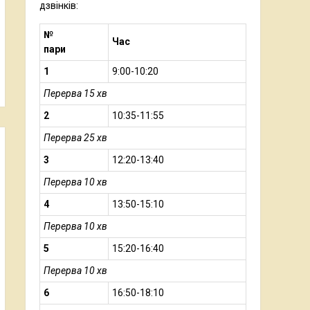
дзвінків:
№
Час
пари
1
9:00-10:20
Перерва 15 хв
2
10:35-11:55
Перерва 25 хв
3
12:20-13:40
Перерва 10 хв
4
13:50-15:10
Перерва 10 хв
5
15:20-16:40
Перерва 10 хв
6
16:50-18:10