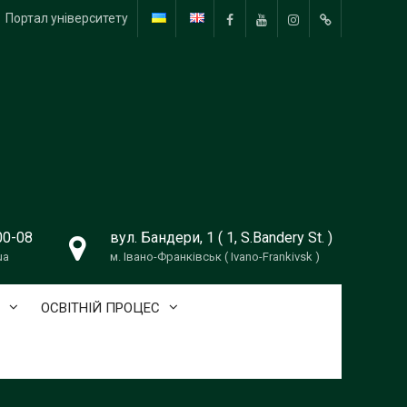
Портал університету
Facebook
YouTube
Instagram
TikTok
00-08
вул. Бандери, 1 ( 1, S.Bandery St. )
ua
м. Івано-Франківськ ( Ivano-Frankivsk )
ОСВІТНІЙ ПРОЦЕС