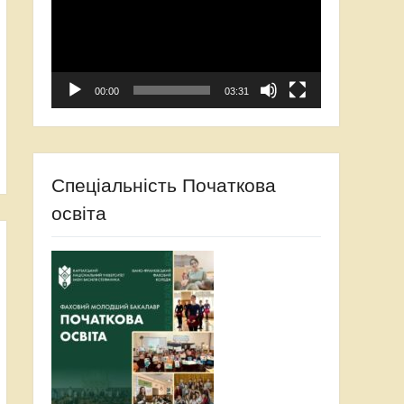
00:00
03:31
Спеціальність Початкова
освіта