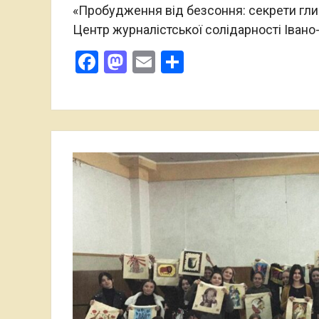
«Пробудження від безсоння: секрети глибо
Центр журналістської солідарності Івано
Facebook
Mastodon
Email
Поділитися