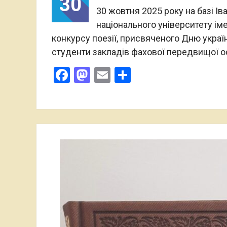
30
30 жовтня 2025 року на базі І
національного університету іме
конкурсу поезії, присвяченого Дню україн
студенти закладів фахової передвищої осв
Facebook
Mastodon
Email
Поділитися