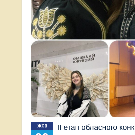
ІІ етап обласного конк
ЖОВ