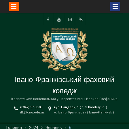
Перейти
до
Facebook
YouTube
Instagram
TikTok
вмісту
Івано-Франківський фаховий
коледж
Карпатський національний університет імені Василя Стефаника
(0342) 57-00-08
вул. Бандери, 1 ( 1, S.Bandery St. )
ifk@cnu.edu.ua
м. Івано-Франківськ ( Ivano-Frankivsk )
Головна
2024
Червень
6