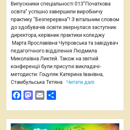
Випускники спеціальності 013″Початкова
освіта” успішно завершили виробничу
практику “Безперервна”! З вітальним словом
до здобувачів освіти звернулася заступник
директора, керівник практики коледжу
Марта Ярославівна Чупровська та завідувач
педагогічного відділення Людмила
Миколаївна Ликтей. Також на звітній
конференції були присутні викладачі-
методисти: Гоцуляк Катерина Іванівна,
Стамбульська Тетяна
Читати далі
Facebook
Mastodon
Email
Поділитися