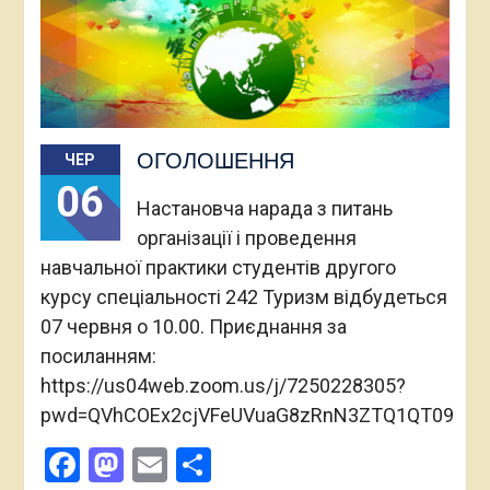
ОГОЛОШЕННЯ
ЧЕР
06
Настановча нарада з питань
організації і проведення
навчальної практики студентів другого
курсу спеціальності 242 Туризм відбудеться
07 червня о 10.00. Приєднання за
посиланням:
https://us04web.zoom.us/j/7250228305?
pwd=QVhCOEx2cjVFeUVuaG8zRnN3ZTQ1QT09
Facebook
Mastodon
Email
Поділитися