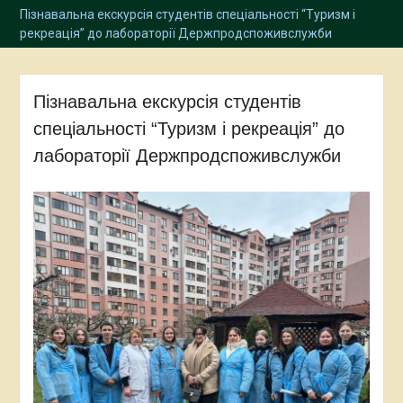
Пізнавальна екскурсія студентів спеціальності “Туризм і
рекреація” до лабораторії Держпродспоживслужби
Пізнавальна екскурсія студентів
спеціальності “Туризм і рекреація” до
лабораторії Держпродспоживслужби