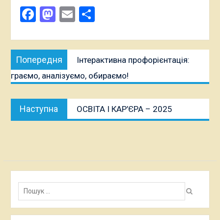
Facebook
Mastodon
Email
Поділитися
Навігація
Попередня
Попередня
Інтерактивна профорієнтація:
записів
публікація:
граємо, аналізуємо, обираємо!
Наступна
Наступна
ОСВІТА І КАР’ЄРА – 2025
публікація:
Пошук: