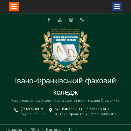
Перейти
до
Facebook
YouTube
Instagram
TikTok
вмісту
Івано-Франківський фаховий
коледж
Карпатський національний університет імені Василя Стефаника
(0342) 57-00-08
вул. Бандери, 1 ( 1, S.Bandery St. )
ifk@cnu.edu.ua
м. Івано-Франківськ ( Ivano-Frankivsk )
Головна
2025
Квітень
11