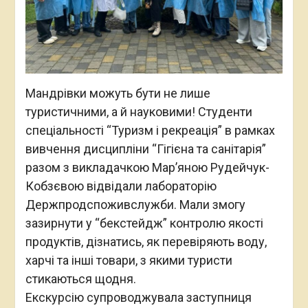
Мандрівки можуть бути не лише
туристичними, а й науковими! Cтуденти
спеціальності “Туризм і рекреація” в рамках
вивчення дисципліни “Гігієна та санітарія”
разом з викладачкою Марʼяною Рудейчук-
Кобзєвою відвідали лабораторію
Держпродспоживслужби. Мали змогу
зазирнути у “бекстейдж” контролю якості
продуктів, дізнатись, як перевіряють воду,
харчі та інші товари, з якими туристи
стикаються щодня.
Екскурсію супроводжувала заступниця