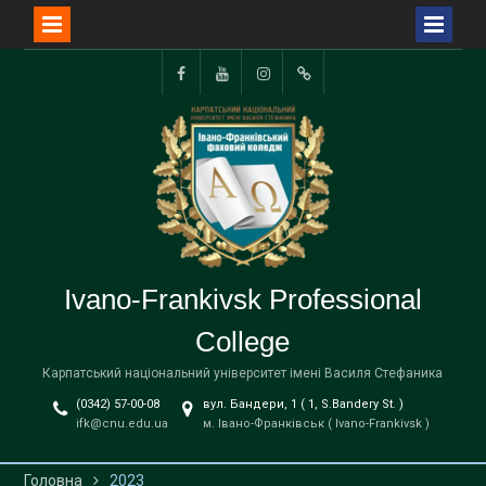
Перейти
до
Facebook
YouTube
Instagram
TikTok
вмісту
Ivano-Frankivsk Professional
College
Карпатський національний університет імені Василя Стефаника
(0342) 57-00-08
вул. Бандери, 1 ( 1, S.Bandery St. )
ifk@cnu.edu.ua
м. Івано-Франківськ ( Ivano-Frankivsk )
Головна
2023